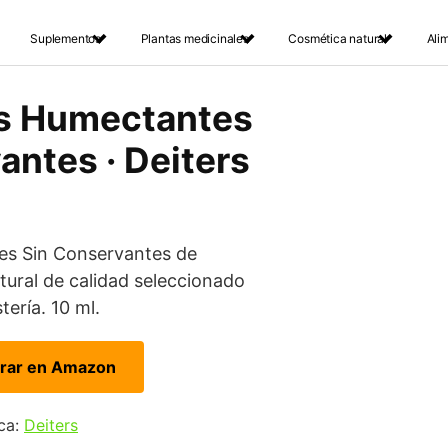
Suplementos
Plantas medicinales
Cosmética natural
Ali
s Humectantes
antes · Deiters
s Sin Conservantes de
ral de calidad seleccionado
tería. 10 ml.
rar en Amazon
ca:
Deiters