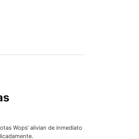
as
gotas Wops’ alivian de inmediato
elicadamente.