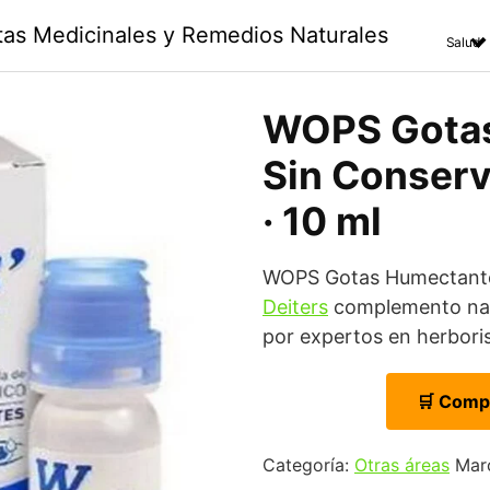
ntas Medicinales y Remedios Naturales
Salud
WOPS Gota
Sin Conserv
· 10 ml
WOPS Gotas Humectante
Deiters
complemento natu
por expertos en herboris
🛒 Comp
Categoría:
Otras áreas
Mar