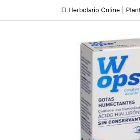
Saltar
El Herbolario Online | Pla
al
contenido