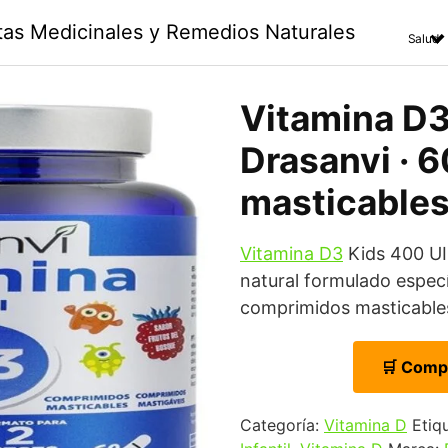
ntas Medicinales y Remedios Naturales
Salud
Vitamina D3
Drasanvi · 
masticable
Vitamina D3
Kids 400 UI
natural formulado espec
comprimidos masticable
🛒 Comp
Categoría:
Vitamina D
Etiq