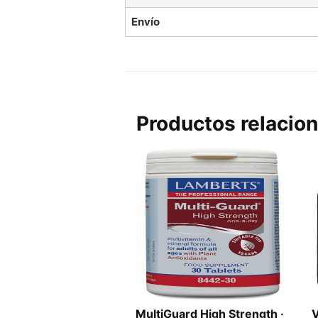
Envío
Productos relacio
MultiGuard High Strength ·
V