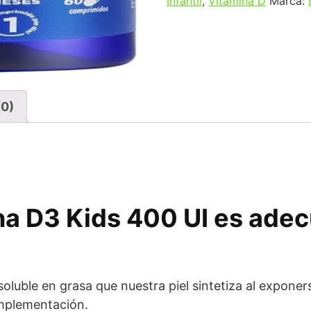
Infantil
,
Vitamina D
Marca:
(0)
na D3 Kids 400 UI es adec
oluble en grasa que nuestra piel sintetiza al exponerse
omplementación.