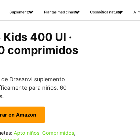
Suplementos
Plantas medicinales
Cosmética natural
Ali
 Kids 400 UI ·
60 comprimidos
s
 de Drasanvi suplemento
íficamente para niños. 60
s.
rar en Amazon
uetas:
Apto niños
,
Comprimidos
,