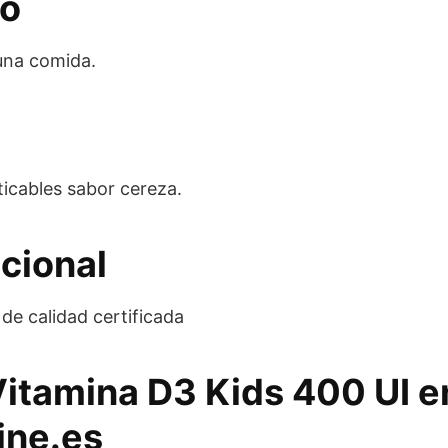
eo
una comida.
icables sabor cereza.
cional
de calidad certificada
Vitamina D3 Kids 400 UI e
ine.es