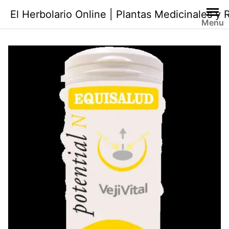
Saltar
El Herbolario Online | Plantas Medicinales y
al
Menu
contenido