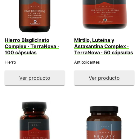
Hierro Bisglicinato
Mirtilo, Luteína y
Complex · TerraNova ·
Astaxantina Complex ·
100 cápsulas
TerraNova · 50 cápsulas
Hierro
Antioxidantes
Ver producto
Ver producto