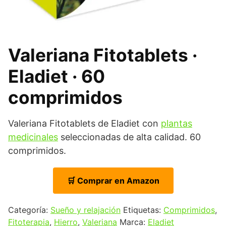
Valeriana Fitotablets ·
Eladiet · 60
comprimidos
Valeriana Fitotablets de Eladiet con
plantas
medicinales
seleccionadas de alta calidad. 60
comprimidos.
🛒 Comprar en Amazon
Categoría:
Sueño y relajación
Etiquetas:
Comprimidos
,
Fitoterapia
,
Hierro
,
Valeriana
Marca:
Eladiet