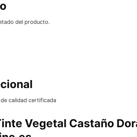
eo
uetado del producto.
cional
de calidad certificada
Tinte Vegetal Castaño Do
ine.es