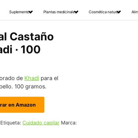
Suplementos
Plantas medicinales
Cosmética natural
Ali
al Castaño
di · 100
Dorado de
Khadi
para el
abello. 100 gramos.
rar en Amazon
Etiqueta:
Cuidado capilar
Marca: