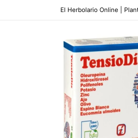
Saltar
El Herbolario Online | Pla
al
contenido