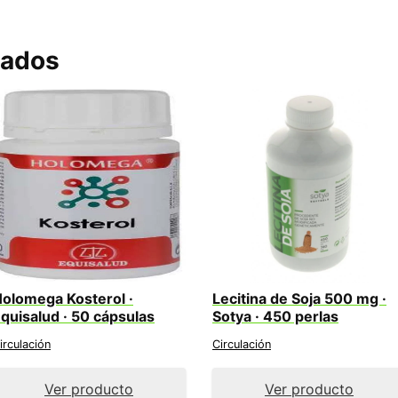
nados
olomega Kosterol ·
Lecitina de Soja 500 mg ·
quisalud · 50 cápsulas
Sotya · 450 perlas
irculación
Circulación
Ver producto
Ver producto