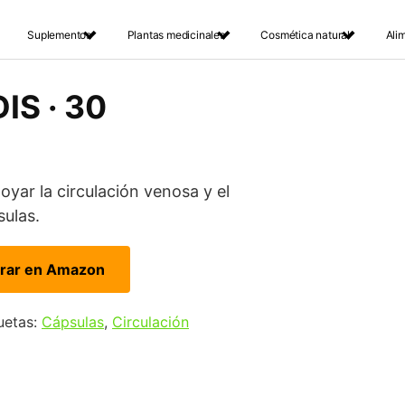
Suplementos
Plantas medicinales
Cosmética natural
Ali
DIS · 30
oyar la circulación venosa y el
sulas.
rar en Amazon
uetas:
Cápsulas
,
Circulación