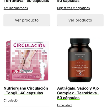
TerraNova · 50 cápsulas
50 cápsulas
Antiinflamatorias
Digestivas y hepáticas
Ver producto
Ver producto
Nutriorgans Circulación
Astrágalo, Saúco y Ajo
· Tongil · 40 cápsulas
Complex · TerraNova ·
50 cápsulas
Circulación
Inmunidad