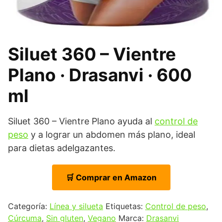
Siluet 360 – Vientre
Plano · Drasanvi · 600
ml
Siluet 360 – Vientre Plano ayuda al
control de
peso
y a lograr un abdomen más plano, ideal
para dietas adelgazantes.
🛒 Comprar en Amazon
Categoría:
Línea y silueta
Etiquetas:
Control de peso
,
Cúrcuma
,
Sin gluten
,
Vegano
Marca:
Drasanvi