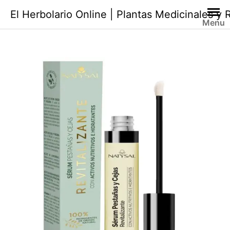
Saltar
El Herbolario Online | Plantas Medicinales y
al
Menu
contenido