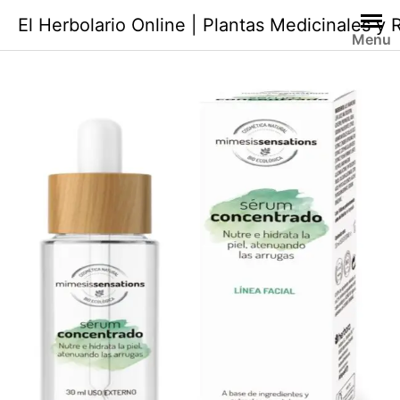
Saltar
El Herbolario Online | Plantas Medicinales y
al
Menu
contenido