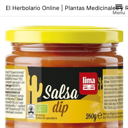
Saltar
El Herbolario Online | Plantas Medicinales y
al
Menu
contenido