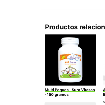
Productos relacio
Multi Peques · Sura Vitasan
A
· 150 gramos
E
A