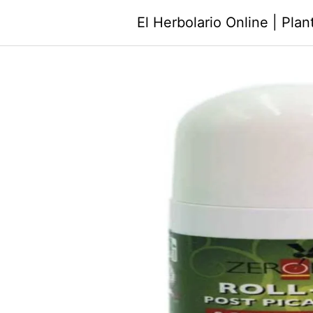
Saltar
El Herbolario Online | Pla
al
contenido