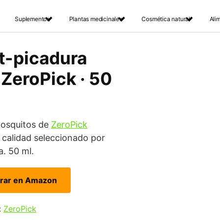
Suplementos
Plantas medicinales
Cosmética natural
Ali
t-picadura
 ZeroPick · 50
Mosquitos de
ZeroPick
calidad seleccionado por
a. 50 ml.
rar en Amazon
:
ZeroPick