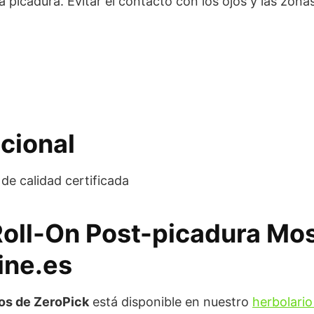
la picadura. Evitar el contacto con los ojos y las zon
cional
de calidad certificada
 Roll-On Post-picadura Mo
ine.es
os de ZeroPick
está disponible en nuestro
herbolario