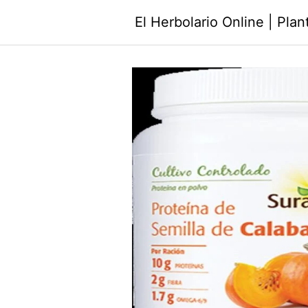
Saltar
El Herbolario Online | Pla
al
contenido