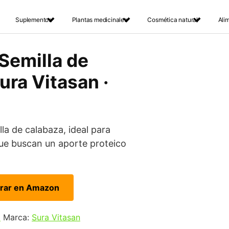
Suplementos
Plantas medicinales
Cosmética natural
Ali
Semilla de
ura Vitasan ·
la de calabaza, ideal para
ue buscan un aporte proteico
rar en Amazon
o
Marca:
Sura Vitasan