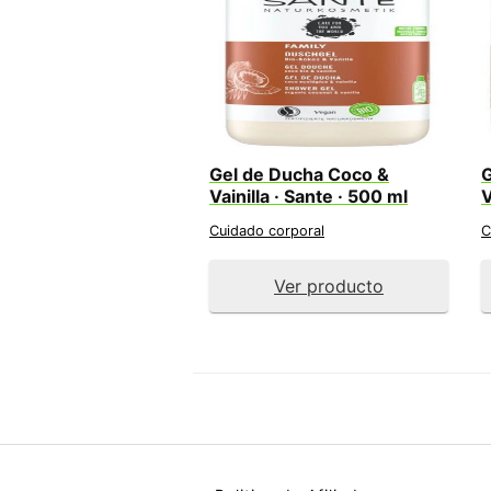
Gel de Ducha Coco &
G
Vainilla · Sante · 500 ml
V
Cuidado corporal
C
Ver producto