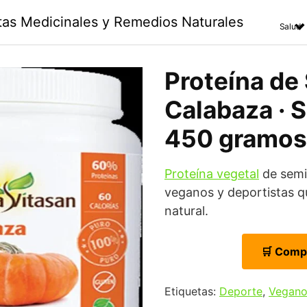
ntas Medicinales y Remedios Naturales
Salud
Proteína de 
Calabaza · S
450 gramos
Proteína vegetal
de semil
veganos y deportistas q
natural.
🛒 Comp
Etiquetas:
Deporte
,
Vegan