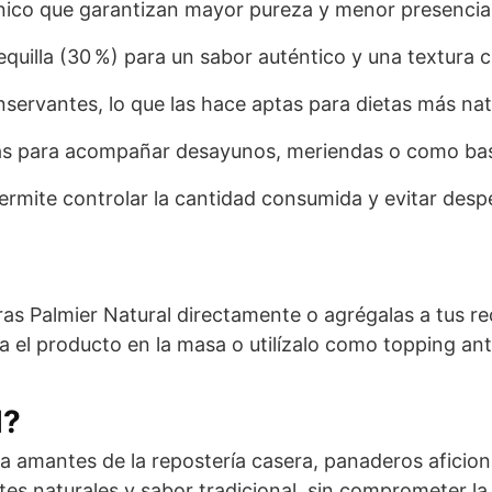
nico que garantizan mayor pureza y menor presencia
uilla (30 %) para un sabor auténtico y una textura cr
conservantes, lo que las hace aptas para dietas más nat
ctas para acompañar desayunos, meriendas o como bas
ermite controlar la cantidad consumida y evitar despe
 Palmier Natural directamente o agrégalas a tus rec
a el producto en la masa o utilízalo como topping an
l?
a amantes de la repostería casera, panaderos afici
es naturales y sabor tradicional, sin comprometer la 