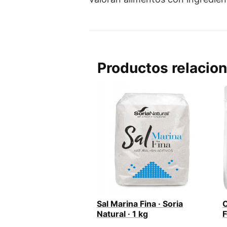
Productos relacio
Sal Marina Fina · Soria
C
Natural · 1 kg
F