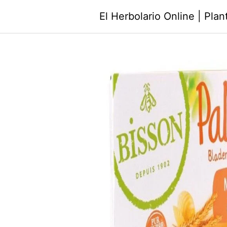
Saltar
El Herbolario Online | Pla
al
contenido