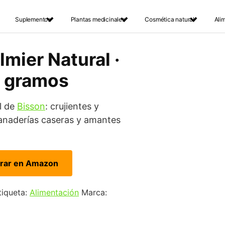
Suplementos
Plantas medicinales
Cosmética natural
Ali
mier Natural ·
0 gramos
l de
Bisson
: crujientes y
panaderías caseras y amantes
rar en Amazon
tiqueta:
Alimentación
Marca: