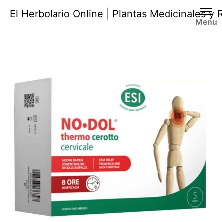
Saltar
El Herbolario Online | Plantas Medicinales y
al
Menu
contenido