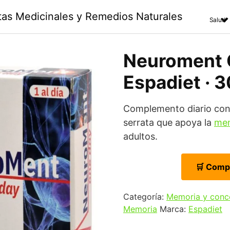
ntas Medicinales y Remedios Naturales
Salud
Neuroment 
Espadiet · 
Complemento diario con
serrata que apoya la
mem
adultos.
🛒 Comp
Categoría:
Memoria y conc
Memoria
Marca:
Espadiet