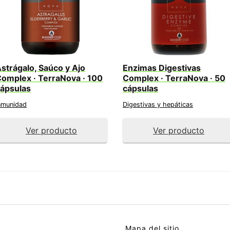
strágalo, Saúco y Ajo
Enzimas Digestivas
omplex · TerraNova · 100
Complex · TerraNova · 50
ápsulas
cápsulas
nmunidad
Digestivas y hepáticas
Ver producto
Ver producto
Mapa del sitio