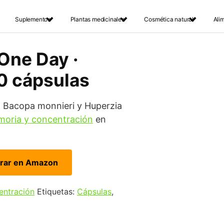
Suplementos
Plantas medicinales
Cosmética natural
Ali
One Day ·
30 cápsulas
 Bacopa monnieri y Huperzia
oria y concentración
en
rar en Amazon
entración
Etiquetas:
Cápsulas
,