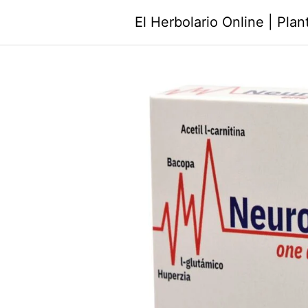
Saltar
El Herbolario Online | Pla
al
contenido