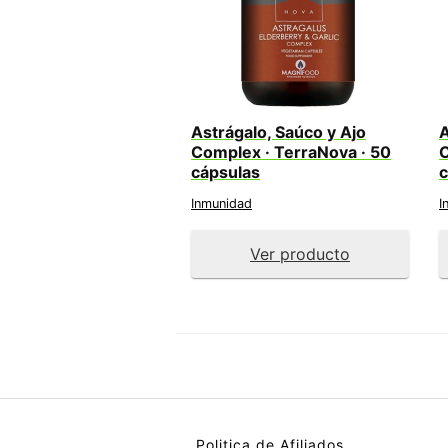
Astrágalo, Saúco y Ajo
A
Complex · TerraNova · 50
C
cápsulas
c
Inmunidad
I
Ver producto
Politica de Afiliados