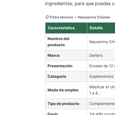
ingredientes, para que puedas c
📋 Ficha técnica — Nauserina Chicles
Característica
Detalle
Nombre del
Nauserina Chi
producto
Marca
Deiters
Presentación
Envase de 12 
Categoría
Suplementos >
Masticar el ch
Modo de empleo
1 a 4…
Tipo de producto
Complemento 
Envío
24-48h a tod