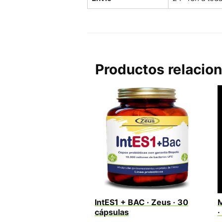
Productos relacio
IntES1 + BAC · Zeus · 30
M
cápsulas
·