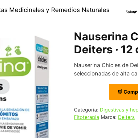
ntas Medicinales y Remedios Naturales
Salud
Nauserina C
Deiters · 12
Nauserina Chicles de De
seleccionadas de alta cal
🛒 Comp
Categoría:
Digestivas y he
Fitoterapia
Marca:
Deiters