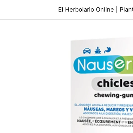
Saltar
El Herbolario Online | Pla
al
contenido