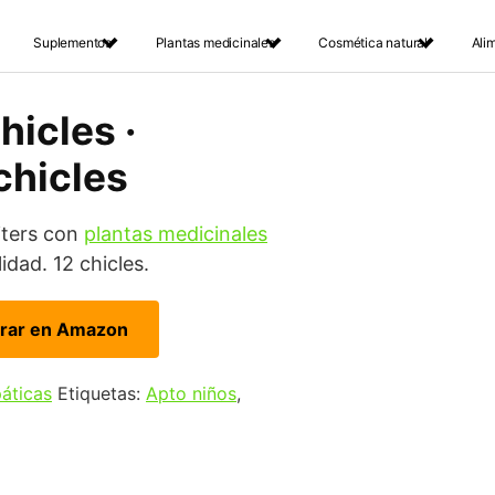
Suplementos
Plantas medicinales
Cosmética natural
Ali
hicles ·
 chicles
iters con
plantas medicinales
idad. 12 chicles.
rar en Amazon
páticas
Etiquetas:
Apto niños
,