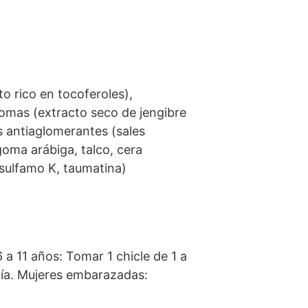
o rico en tocoferoles),
aromas (extracto seco de jengibre
s antiaglomerantes (sales
goma arábiga, talco, cera
cesulfamo K, taumatina)
 a 11 años: Tomar 1 chicle de 1 a
 día. Mujeres embarazadas: