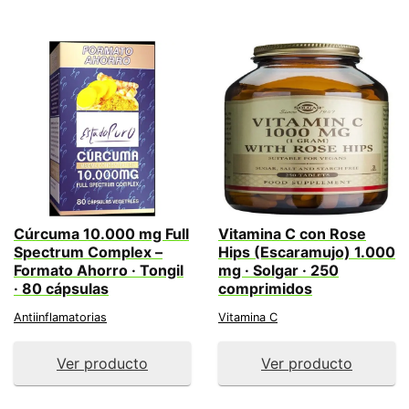
Cúrcuma 10.000 mg Full
Vitamina C con Rose
Spectrum Complex –
Hips (Escaramujo) 1.000
Formato Ahorro · Tongil
mg · Solgar · 250
· 80 cápsulas
comprimidos
Antiinflamatorias
Vitamina C
Ver producto
Ver producto