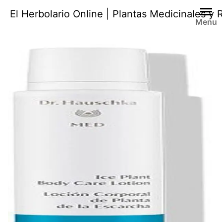
Saltar
El Herbolario Online | Plantas Medicinales y
al
Menu
contenido