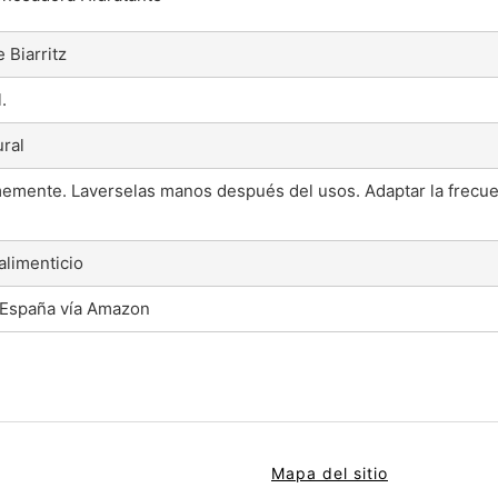
 Biarritz
.
ral
memente. Laverselas manos después del usos. Adaptar la frecue
limenticio
 España vía Amazon
Mapa del sitio