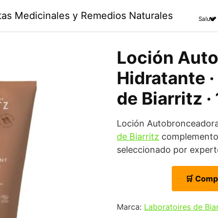
ntas Medicinales y Remedios Naturales
Salud
Loción Aut
Hidratante ·
de Biarritz ·
Loción Autobronceadora
de Biarritz
complemento n
seleccionado por experto
🛒 Comp
Marca:
Laboratoires de Biar