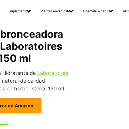
Suplementos
Plantas medicinales
Cosmética natural
Ali
obronceadora
 Laboratoires
 150 ml
 Hidratante de
Laboratoires
atural de calidad
s en herboristería. 150 ml.
rar en Amazon
ritz