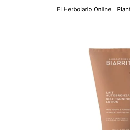
Saltar
El Herbolario Online | Pla
al
contenido