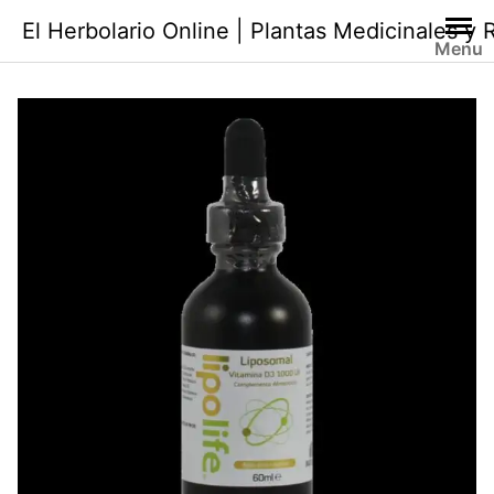
Saltar
El Herbolario Online | Plantas Medicinales y
al
Menu
contenido