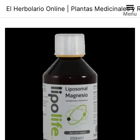
Saltar
El Herbolario Online | Plantas Medicinales y
al
Menu
contenido