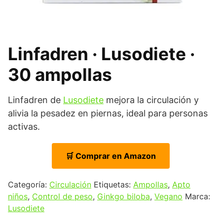
Linfadren · Lusodiete ·
30 ampollas
Linfadren de
Lusodiete
mejora la circulación y
alivia la pesadez en piernas, ideal para personas
activas.
🛒 Comprar en Amazon
Categoría:
Circulación
Etiquetas:
Ampollas
,
Apto
niños
,
Control de peso
,
Ginkgo biloba
,
Vegano
Marca:
Lusodiete