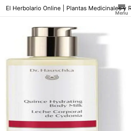
Saltar
El Herbolario Online | Plantas Medicinales y
al
Menu
contenido