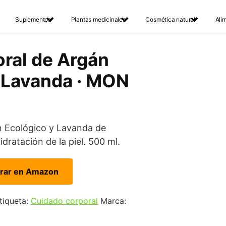
Suplementos
Plantas medicinales
Cosmética natural
Ali
ral de Argán
 Lavanda · MON
n Ecológico y Lavanda de
dratación de la piel. 500 ml.
rar en Amazon
tiqueta:
Cuidado corporal
Marca: