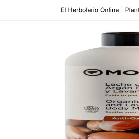
Saltar
El Herbolario Online | Pla
al
contenido