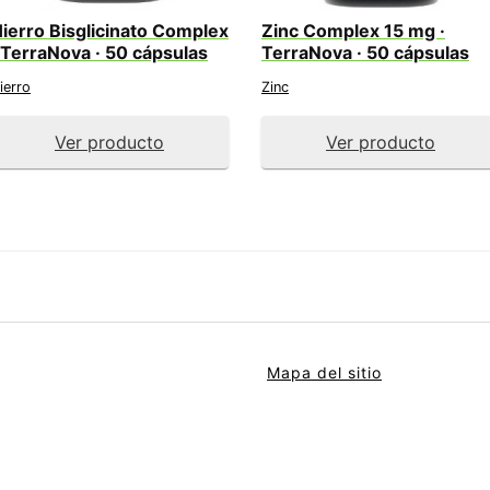
ierro Bisglicinato Complex
Zinc Complex 15 mg ·
 TerraNova · 50 cápsulas
TerraNova · 50 cápsulas
ierro
Zinc
Ver producto
Ver producto
Mapa del sitio