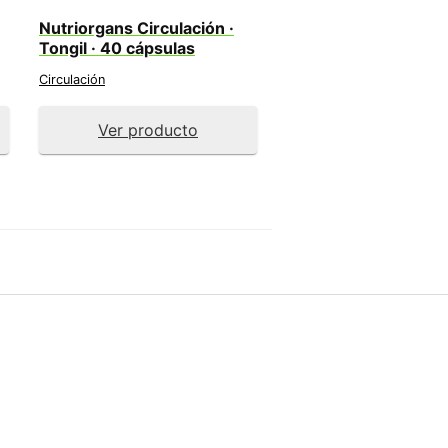
Nutriorgans Circulación ·
Tongil · 40 cápsulas
Circulación
Ver producto