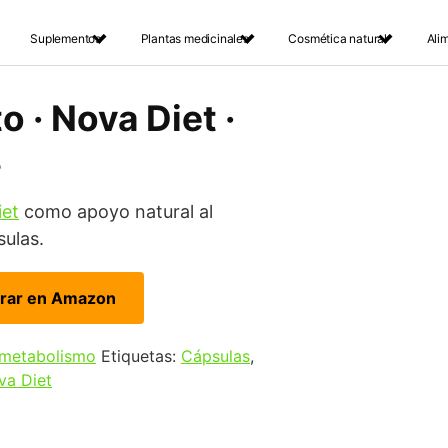
Suplementos
Plantas medicinales
Cosmética natural
Ali
o · Nova Diet ·
s
iet
como apoyo natural al
sulas.
rar en Amazon
metabolismo
Etiquetas:
Cápsulas
,
va Diet