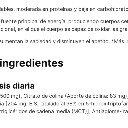
udables, moderada en proteínas y baja en carbohidrato
 fuente principal de energía, produciendo cuerpos c
cional, en el que el cuerpo es capaz de oxidar las gra
umentan la saciedad y disminuyen el apetito. *Más i
ingredientes
is diaria
500 mg), Citrato de colina (Aporte de colina: 83 mg),
nia [204 mg, E.S., titulado al 98% en 5-hidroxitriptó
triglicéridos de cadena media (MCT)], Antiaglome- ran