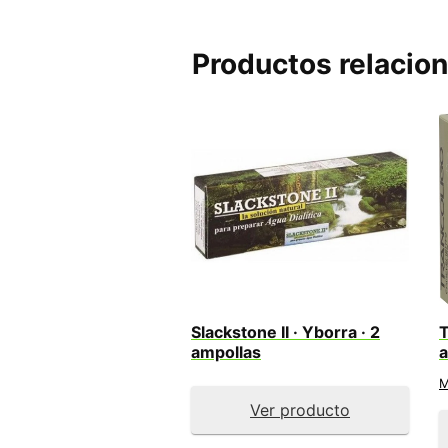
Productos relacio
Slackstone II · Yborra · 2
T
ampollas
a
M
Ver producto