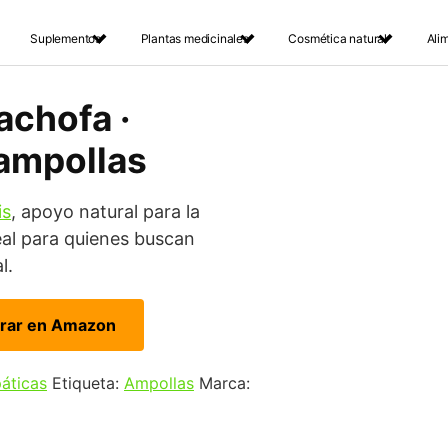
Suplementos
Plantas medicinales
Cosmética natural
Ali
achofa ·
 ampollas
is
, apoyo natural para la
deal para quienes buscan
l.
rar en Amazon
páticas
Etiqueta:
Ampollas
Marca: