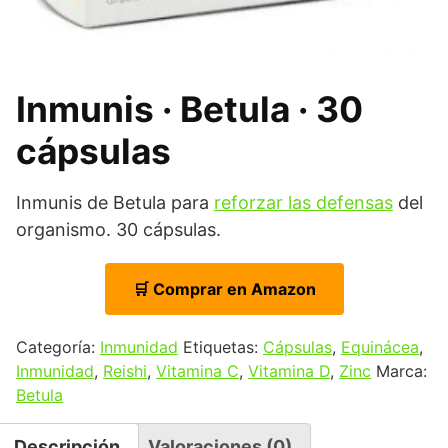
Inmunis · Betula · 30
cápsulas
Inmunis de Betula para
reforzar las defensas
del
organismo. 30 cápsulas.
🛒 Comprar en Amazon
Categoría:
Inmunidad
Etiquetas:
Cápsulas
,
Equinácea
,
Inmunidad
,
Reishi
,
Vitamina C
,
Vitamina D
,
Zinc
Marca:
Betula
Descripción
Valoraciones (0)