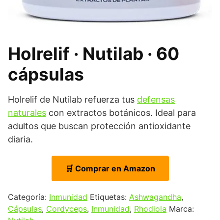
Holrelif · Nutilab · 60
cápsulas
Holrelif de Nutilab refuerza tus
defensas
naturales
con extractos botánicos. Ideal para
adultos que buscan protección antioxidante
diaria.
🛒 Comprar en Amazon
Categoría:
Inmunidad
Etiquetas:
Ashwagandha
,
Cápsulas
,
Cordyceps
,
Inmunidad
,
Rhodiola
Marca: