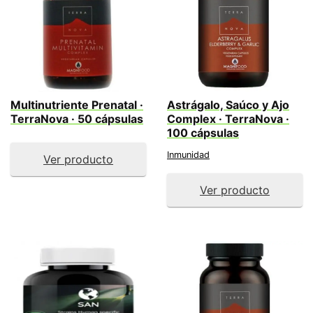
Multinutriente Prenatal ·
Astrágalo, Saúco y Ajo
TerraNova · 50 cápsulas
Complex · TerraNova ·
100 cápsulas
Inmunidad
Ver producto
Ver producto