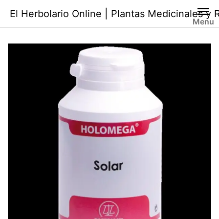
Saltar
El Herbolario Online | Plantas Medicinales y
al
Menu
contenido