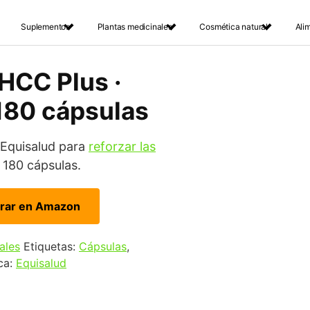
Suplementos
Plantas medicinales
Cosmética natural
Ali
HCC Plus ·
 180 cápsulas
 Equisalud para
reforzar las
 180 cápsulas.
rar en Amazon
ales
Etiquetas:
Cápsulas
,
ca:
Equisalud