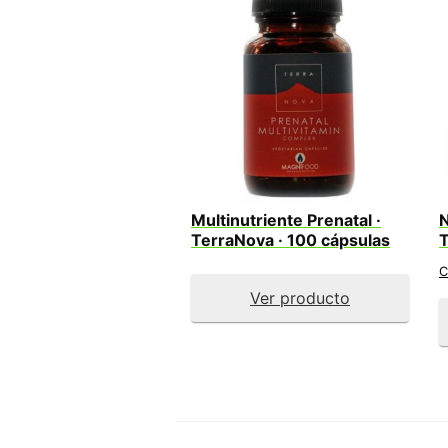
Multinutriente Prenatal ·
N
TerraNova · 100 cápsulas
T
C
Ver producto