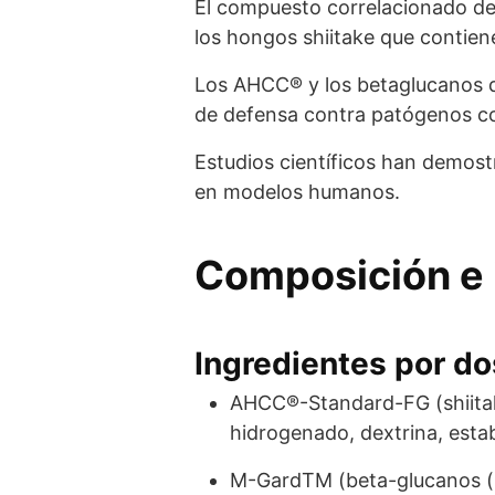
El compuesto correlacionado de 
los hongos shiitake que contien
Los AHCC® y los betaglucanos
de defensa contra patógenos co
Estudios científicos han demos
en modelos humanos.
Composición e 
Ingredientes por dos
AHCC®-Standard-FG (shiitake
hidrogenado, dextrina, estab
M-GardTM (beta-glucanos (β