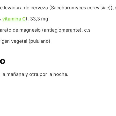
e levadura de cerveza (Saccharomyces cerevisiae)),
%
vitamina C
), 33,3 mg
earato de magnesio (antiaglomerante), c.s
rigen vegetal (pululano)
eo
r la mañana y otra por la noche.