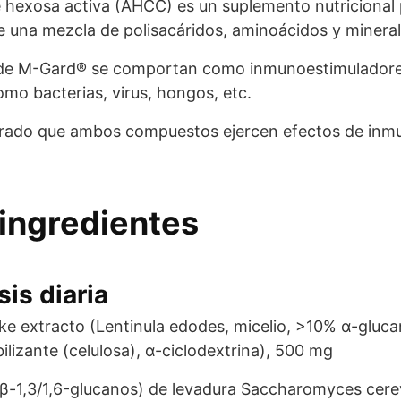
hexosa activa (AHCC) es un suplemento nutricional p
e una mezcla de polisacáridos, aminoácidos y mineral
 de M-Gard® se comportan como inmunoestimuladore
mo bacterias, virus, hongos, etc.
trado que ambos compuestos ejercen efectos de inmun
ingredientes
is diaria
 extracto (Lentinula edodes, micelio, >10% α-glucan
ilizante (celulosa), α-ciclodextrina), 500 mg
-1,3/1,6-glucanos) de levadura Saccharomyces cerev