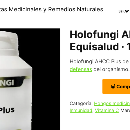
ntas Medicinales y Remedios Naturales
Salud
Holofungi A
Equisalud ·
Holofungi AHCC Plus de
defensas
del organismo.
🛒 Comp
Categoría:
Hongos medicin
Inmunidad
,
Vitamina C
Mar