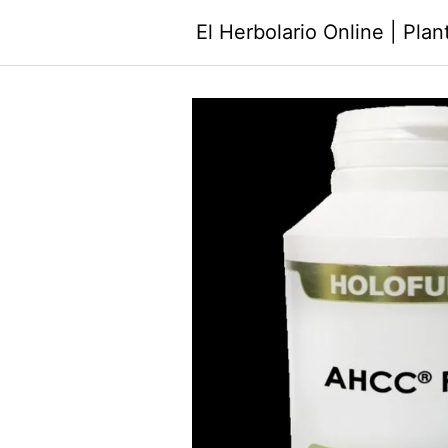
Saltar
El Herbolario Online | Pla
al
contenido