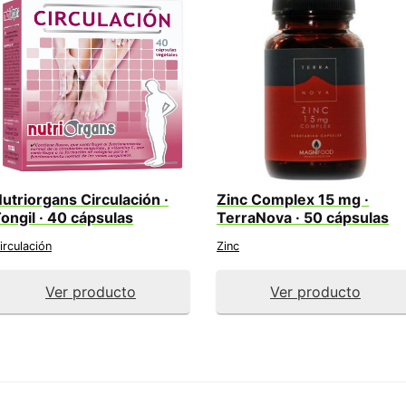
utriorgans Circulación ·
Zinc Complex 15 mg ·
ongil · 40 cápsulas
TerraNova · 50 cápsulas
irculación
Zinc
Ver producto
Ver producto