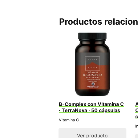
Productos relacio
B-Complex con Vitamina C
A
· TerraNova · 50 cápsulas
C
c
Vitamina C
I
Ver producto