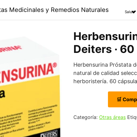
ntas Medicinales y Remedios Naturales
Salud
Herbensurin
Deiters · 60
Herbensurina Próstata 
natural de calidad selec
herboristería. 60 cápsula
🛒 Comp
Categoría:
Otras áreas
Etiq