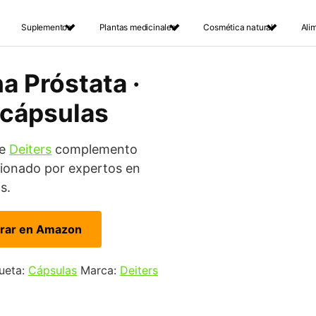
Suplementos
Plantas medicinales
Cosmética natural
Ali
a Próstata ·
 cápsulas
de
Deiters
complemento
cionado por expertos en
s.
rar en Amazon
ueta:
Cápsulas
Marca:
Deiters