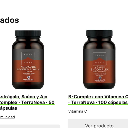
nados
strágalo, Saúco y Ajo
B-Complex con Vitamina 
omplex · TerraNova · 50
· TerraNova · 100 cápsulas
ápsulas
Vitamina C
nmunidad
Ver producto