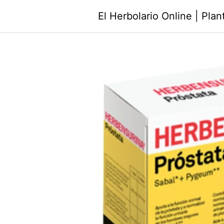
Saltar
El Herbolario Online | Pla
al
contenido