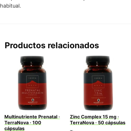
habitual.
Productos relacionados
Multinutriente Prenatal ·
Zinc Complex 15 mg ·
TerraNova · 100
TerraNova · 50 cápsulas
cápsulas