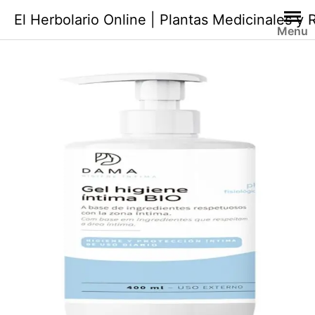
Saltar
El Herbolario Online | Plantas Medicinales y
al
Menu
contenido