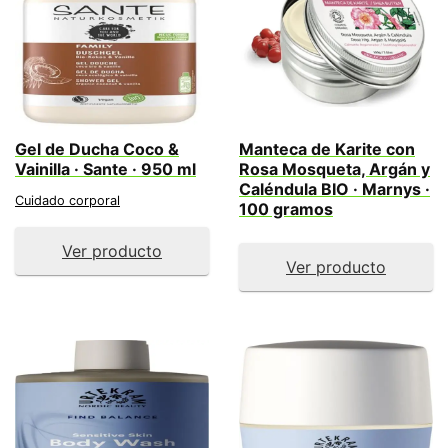
Gel de Ducha Coco &
Manteca de Karite con
Vainilla · Sante · 950 ml
Rosa Mosqueta, Argán y
Caléndula BIO · Marnys ·
Cuidado corporal
100 gramos
Ver producto
Ver producto