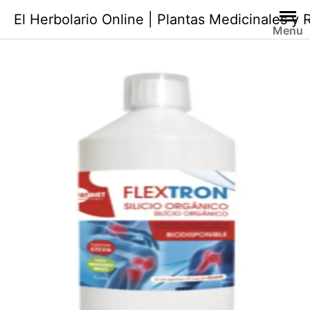
Saltar
El Herbolario Online | Plantas Medicinales y
al
Menu
contenido