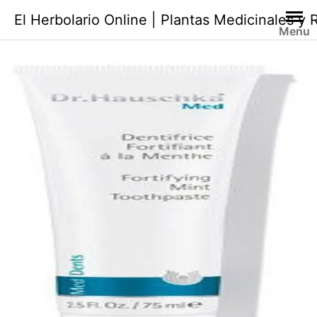
Saltar
El Herbolario Online | Plantas Medicinales y
al
Menu
contenido