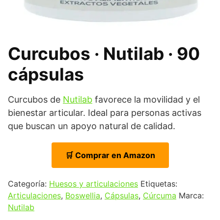
Curcubos · Nutilab · 90
cápsulas
Curcubos de
Nutilab
favorece la movilidad y el
bienestar articular. Ideal para personas activas
que buscan un apoyo natural de calidad.
🛒 Comprar en Amazon
Categoría:
Huesos y articulaciones
Etiquetas:
Articulaciones
,
Boswellia
,
Cápsulas
,
Cúrcuma
Marca:
Nutilab