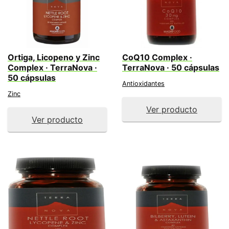
Ortiga, Licopeno y Zinc
CoQ10 Complex ·
Complex · TerraNova ·
TerraNova · 50 cápsulas
50 cápsulas
Antioxidantes
Zinc
Ver producto
Ver producto