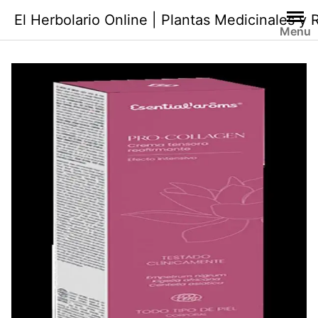
Saltar
El Herbolario Online | Plantas Medicinales y
al
Menu
contenido