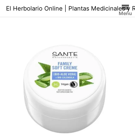
Saltar
El Herbolario Online | Plantas Medicinales y
al
Menu
contenido