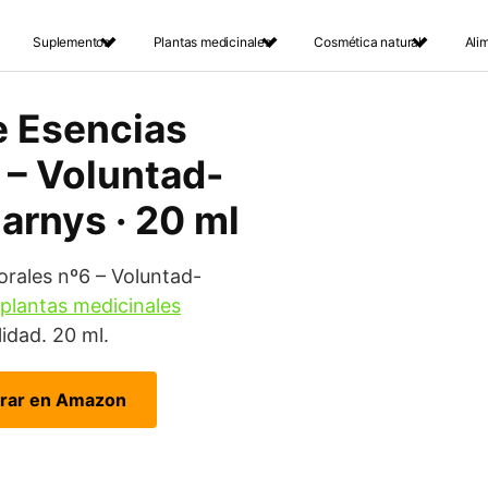
Suplementos
Plantas medicinales
Cosmética natural
Ali
e Esencias
 – Voluntad-
arnys · 20 ml
orales nº6 – Voluntad-
plantas medicinales
lidad. 20 ml.
rar en Amazon