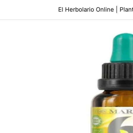
Saltar
El Herbolario Online | Pla
al
contenido