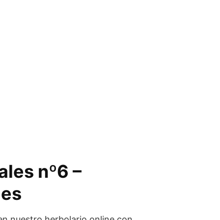
ales nº6 –
.es
en nuestro herbolario online con