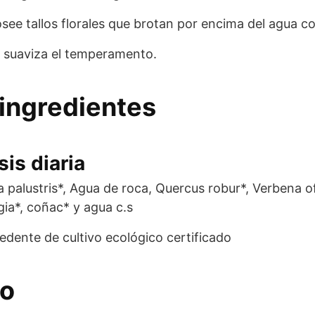
osee tallos florales que brotan por encima del agua con
 y suaviza el temperamento.
ingredientes
is diaria
 palustris*, Agua de roca, Quercus robur*, Verbena off
gia*, coñac* y agua c.s
cedente de cultivo ecológico certificado
eo