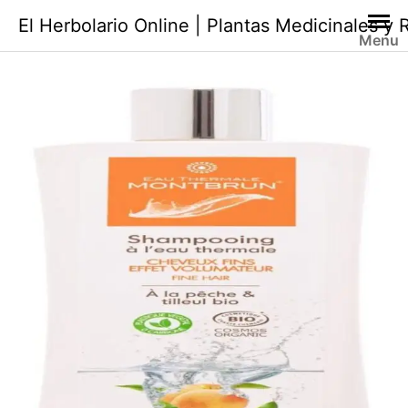
Saltar
El Herbolario Online | Plantas Medicinales y
al
Menu
contenido