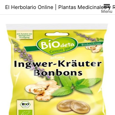
Saltar
El Herbolario Online | Plantas Medicinales y
al
Menu
contenido