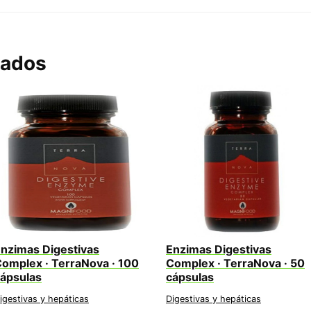
nados
nzimas Digestivas
Enzimas Digestivas
omplex · TerraNova · 100
Complex · TerraNova · 50
ápsulas
cápsulas
igestivas y hepáticas
Digestivas y hepáticas