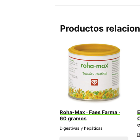
Productos relacio
Roha-Max · Faes Farma ·
E
60 gramos
C
c
Digestivas y hepáticas
D