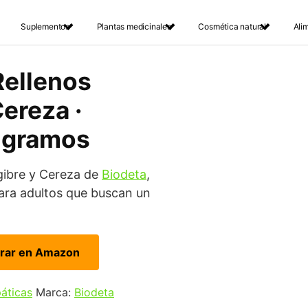
Suplementos
Plantas medicinales
Cosmética natural
Ali
Rellenos
ereza ·
5 gramos
gibre y Cereza de
Biodeta
,
ara adultos que buscan un
rar en Amazon
páticas
Marca:
Biodeta