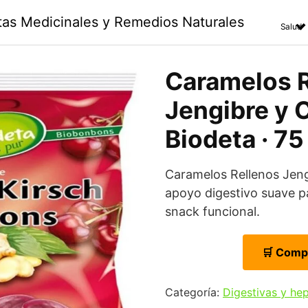
ntas Medicinales y Remedios Naturales
Salud
Caramelos 
Jengibre y C
Biodeta · 7
Caramelos Rellenos Jen
apoyo digestivo suave p
snack funcional.
🛒 Comp
Categoría:
Digestivas y he