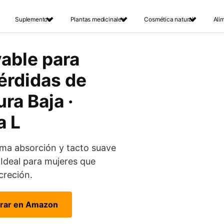
Suplementos
Plantas medicinales
Cosmética natural
Ali
vable para
érdidas de
ura Baja ·
a L
ima absorción y tacto suave
 Ideal para mujeres que
creción.
rar en Amazon