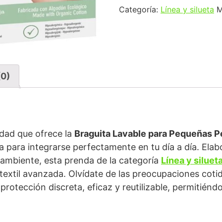
Categoría:
Línea y silueta
M
(0)
dad que ofrece la
Braguita Lavable para Pequeñas Pé
a para integrarse perfectamente en tu día a día. Ela
o ambiente, esta prenda de la categoría
Línea y siluet
textil avanzada. Olvídate de las preocupaciones cotid
rotección discreta, eficaz y reutilizable, permitiénd