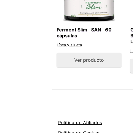
Ferment Slim · SAN · 60
G
cápsulas
B
U
Línea y silueta
L
Ver producto
Politica de Afiliados
Politica de Cookies