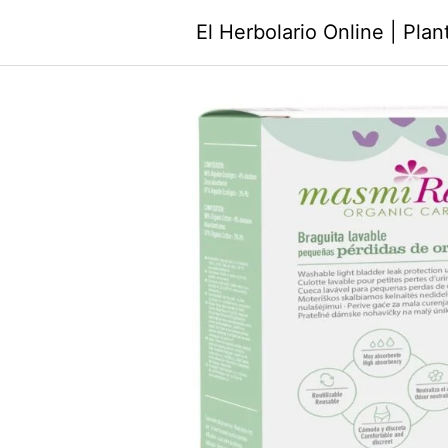
Saltar
El Herbolario Online | Pla
al
contenido