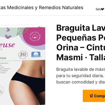
ntas Medicinales y Remedios Naturales
Salud
Braguita La
Pequeñas P
Orina – Cint
Masmi · Tall
Braguita lavable de máx
para tu seguridad diaria.
buscan comodidad y dis
🛒 Comp