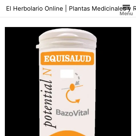
Saltar
El Herbolario Online | Plantas Medicinales y
al
Menu
contenido