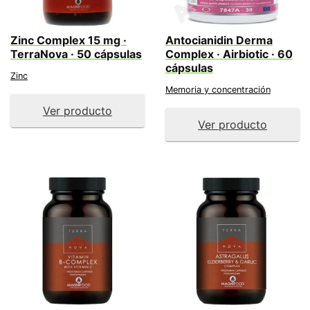
Zinc Complex 15 mg ·
Antocianidin Derma
TerraNova · 50 cápsulas
Complex · Airbiotic · 60
cápsulas
Zinc
Memoria y concentración
Ver producto
Ver producto