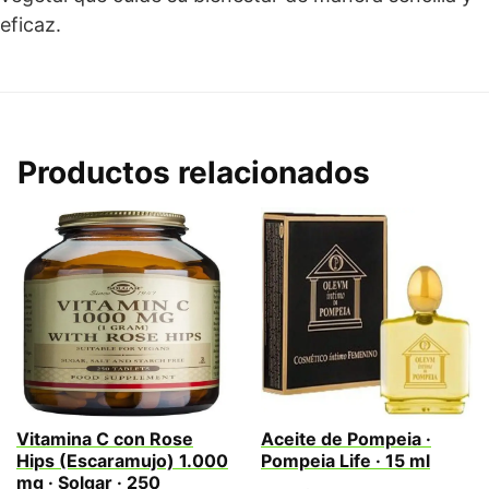
eficaz.
Productos relacionados
Vitamina C con Rose
Aceite de Pompeia ·
Hips (Escaramujo) 1.000
Pompeia Life · 15 ml
mg · Solgar · 250