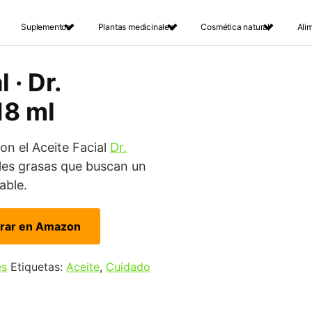
Suplementos
Plantas medicinales
Cosmética natural
Ali
 · Dr.
18 ml
con el Aceite Facial
Dr.
ieles grasas que buscan un
able.
rar en Amazon
es
Etiquetas:
Aceite
,
Cuidado