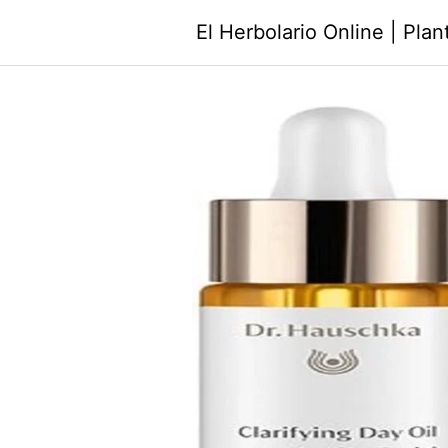
Saltar
El Herbolario Online | Pla
al
contenido