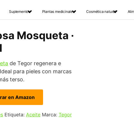
Suplementos
Plantas medicinales
Cosmética natural
Ali
osa Mosqueta ·
l
eta
de Tegor regenera e
Ideal para pieles con marcas
más terso.
rar en Amazon
es
Etiqueta:
Aceite
Marca:
Tegor